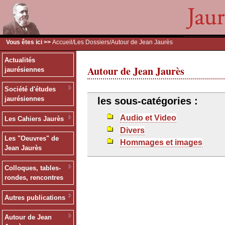
Vous êtes ici >>
Accueil
/
Les Dossiers
/Autour de Jean Jaurès
Actualités
Autour de Jean Jaurès
jaurésiennes
Société d'études
jaurésiennes
les sous-catégories :
Audio et Video
Les Cahiers Jaurès
Divers
Les "Oeuvres" de
Hommages et images
Jean Jaurès
Colloques, tables-
rondes, rencontres
Autres publications
Autour de Jean