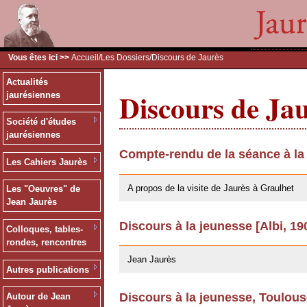
Vous êtes ici >>
Accueil
/
Les Dossiers
/Discours de Jaurès
Actualités
Discours de Ja
jaurésiennes
Société d'études
jaurésiennes
Compte-rendu de la séance à la
Les Cahiers Jaurès
09/02/2011
A propos de la visite de Jaurès à Graulhet
Les "Oeuvres" de
Jean Jaurès
Discours à la jeunesse [Albi, 19
Colloques, tables-
03/06/2008
rondes, rencontres
Jean Jaurès
Autres publications
Discours à la jeunesse, Toulou
Autour de Jean