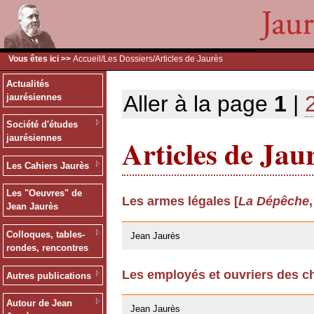
Vous êtes ici >>
Accueil
/
Les Dossiers
/Articles de Jaurès
Actualités
Aller à la page
1
|
jaurésiennes
Société d'études
Articles de Jau
jaurésiennes
Les Cahiers Jaurès
Les "Oeuvres" de
Les armes légales [
La Dépêche
Jean Jaurès
24/03/2009
Colloques, tables-
Jean Jaurès
rondes, rencontres
Les employés et ouvriers des ch
Autres publications
24/03/2009
Autour de Jean
Jean Jaurès