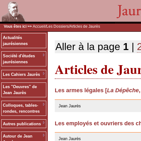
Vous êtes ici >>
Accueil
/
Les Dossiers
/Articles de Jaurès
Actualités
Aller à la page
1
|
jaurésiennes
Société d'études
Articles de Jau
jaurésiennes
Les Cahiers Jaurès
Les "Oeuvres" de
Les armes légales [
La Dépêche
Jean Jaurès
24/03/2009
Colloques, tables-
Jean Jaurès
rondes, rencontres
Les employés et ouvriers des ch
Autres publications
24/03/2009
Autour de Jean
Jean Jaurès