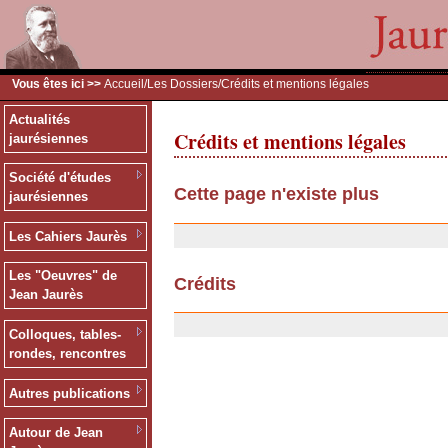
Vous êtes ici >>
Accueil
/
Les Dossiers
/Crédits et mentions légales
Actualités
Crédits et mentions légales
jaurésiennes
Société d'études
Cette page n'existe plus
jaurésiennes
20/01/2008
Les Cahiers Jaurès
Les "Oeuvres" de
Crédits
Jean Jaurès
03/04/2007
Colloques, tables-
rondes, rencontres
Autres publications
Autour de Jean