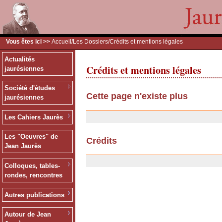
Vous êtes ici >>
Accueil
/
Les Dossiers
/Crédits et mentions légales
Actualités
Crédits et mentions légales
jaurésiennes
Société d'études
Cette page n'existe plus
jaurésiennes
20/01/2008
Les Cahiers Jaurès
Les "Oeuvres" de
Crédits
Jean Jaurès
03/04/2007
Colloques, tables-
rondes, rencontres
Autres publications
Autour de Jean