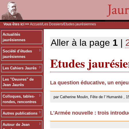
Vous êtes ici >>
Accueil
/
Les Dossiers
/Etudes jaurésiennes
Actualités
Aller à la page
1
|
jaurésiennes
Société d'études
Etudes jaurési
jaurésiennes
Les Cahiers Jaurès
Les "Oeuvres" de
La question éducative, un enje
Jean Jaurès
26/09/2013
Colloques, tables-
par Catherine Moulin, Fête de l' Humanité , 1
rondes, rencontres
L'Armée nouvelle : trois introdu
Autres publications
18/02/2013
Autour de Jean