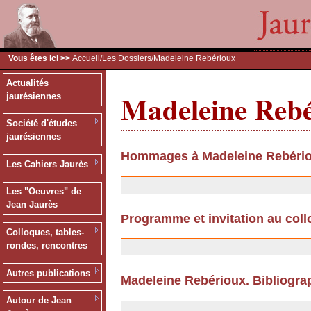
Vous êtes ici >>
Accueil
/
Les Dossiers
/Madeleine Rebérioux
Actualités
Madeleine Reb
jaurésiennes
Société d'études
jaurésiennes
Hommages à Madeleine Rebéri
Les Cahiers Jaurès
10/09/2013
Les "Oeuvres" de
Jean Jaurès
Programme et invitation au col
Colloques, tables-
08/01/2009
rondes, rencontres
Autres publications
Madeleine Rebérioux. Bibliogra
17/11/2008
Autour de Jean