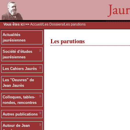
Vous êtes ici >>
Accueil
/
Les Dossiers
/Les parutions
Actualités
Les parutions
jaurésiennes
Société d'études
jaurésiennes
Les Cahiers Jaurès
Les "Oeuvres" de
Jean Jaurès
Colloques, tables-
rondes, rencontres
Autres publications
Autour de Jean