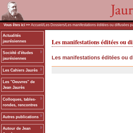
Vous êtes ici >>
Accueil
/
Les Dossiers
/Les manifestations éditées ou diffusées p
Actualités
Les manifestations éditées ou di
jaurésiennes
Société d'études
Les manifestations éditées ou d
jaurésiennes
13/12/2006
Les Cahiers Jaurès
Les "Oeuvres" de
Jean Jaurès
Colloques, tables-
rondes, rencontres
Autres publications
Autour de Jean