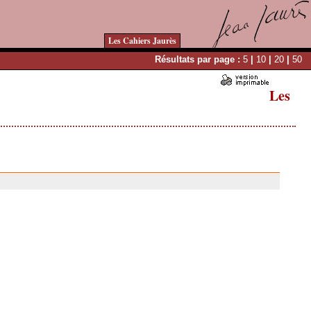
Les Cahiers Jaurès
Résultats par page :
5
|
10
|
20
|
50
Les