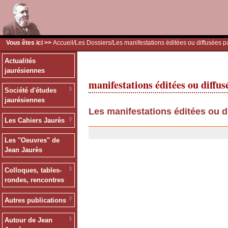
Vous êtes ici >>
Accueil
/
Les Dossiers
/Les manifestations éditées ou diffusées p
Actualités
jaurésiennes
manifestations éditées ou diffus
Société d'études
jaurésiennes
Les manifestations éditées ou d
Les Cahiers Jaurès
13/12/2006
Les "Oeuvres" de
Jean Jaurès
Colloques, tables-
rondes, rencontres
Autres publications
Autour de Jean