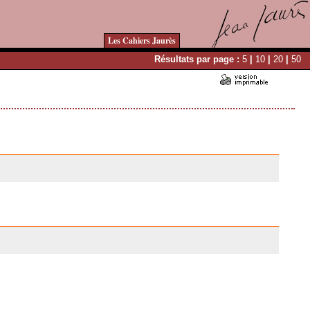
Les Cahiers Jaurès
Résultats par page :
5
|
10
|
20
|
50