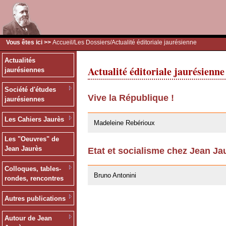
Vous êtes ici >>
Accueil
/
Les Dossiers
/Actualité éditoriale jaurésienne
Actualités
Actualité éditoriale jaurésienne
jaurésiennes
Société d'études
Vive la République !
jaurésiennes
02/02/2009
Les Cahiers Jaurès
Madeleine Rebérioux
Les "Oeuvres" de
Jean Jaurès
Etat et socialisme chez Jean Ja
02/02/2009
Colloques, tables-
Bruno Antonini
rondes, rencontres
Autres publications
Autour de Jean