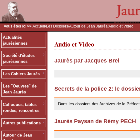
Vous êtes ici >>
Accueil
/
Les Dossiers
/
Autour de Jean Jaurès
/Audio et Video
Actualités
Audio et Video
jaurésiennes
Société d'études
Jaurès par Jacques Brel
jaurésiennes
24/09/2009
Les Cahiers Jaurès
Les "Oeuvres" de
Secrets de la police 2: le dossi
Jean Jaurès
24/09/2009
Dans les dossiers des Archives de la Préfect
Colloques, tables-
rondes, rencontres
Jaurès Paysan de Rémy PECH
Autres publications
24/09/2009
Autour de Jean