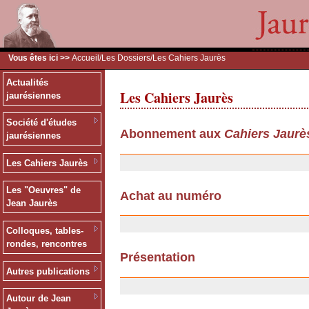
Vous êtes ici >>
Accueil
/
Les Dossiers
/Les Cahiers Jaurès
Actualités
Les Cahiers Jaurès
jaurésiennes
Société d'études
Abonnement aux
Cahiers Jaurè
jaurésiennes
13/12/2006
Les Cahiers Jaurès
Les "Oeuvres" de
Achat au numéro
Jean Jaurès
13/12/2006
Colloques, tables-
rondes, rencontres
Présentation
Autres publications
06/11/2006
Autour de Jean