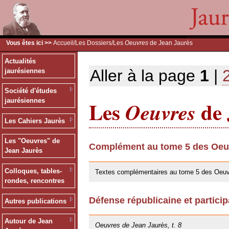
Vous êtes ici >>
Accueil
/
Les Dossiers
/Les
Oeuvres
de Jean Jaurès
Actualités
Aller à la page
1
|
jaurésiennes
Société d'études
Les
de 
jaurésiennes
Oeuvres
Les Cahiers Jaurès
Les "Oeuvres" de
Complément au tome 5 des Oeuv
Jean Jaurès
30/05/2019
Colloques, tables-
Textes complémentaires au tome 5 des Oeuv
rondes, rencontres
Défense républicaine et particip
Autres publications
25/10/2013
Autour de Jean
Oeuvres de Jean Jaurès, t. 8