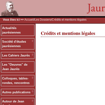
Vous êtes ici >>
Accueil
/
Les Dossiers
/Crédits et mentions légales
Actualités
Crédits et mentions légales
jaurésiennes
Société d'études
jaurésiennes
Les Cahiers Jaurès
Les "Oeuvres" de
Jean Jaurès
Colloques, tables-
rondes, rencontres
Autres publications
Autour de Jean