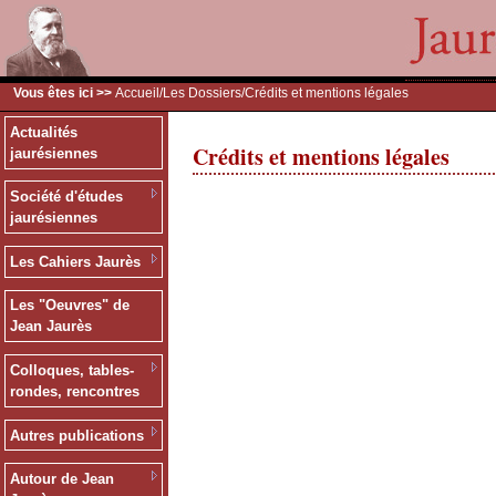
Vous êtes ici >>
Accueil
/
Les Dossiers
/Crédits et mentions légales
Actualités
Crédits et mentions légales
jaurésiennes
Société d'études
jaurésiennes
Les Cahiers Jaurès
Les "Oeuvres" de
Jean Jaurès
Colloques, tables-
rondes, rencontres
Autres publications
Autour de Jean