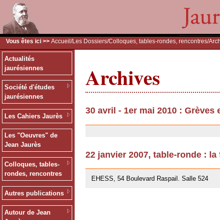
Vous êtes ici >>
Accueil
/
Les Dossiers
/
Colloques, tables-rondes, rencontres
/Arc
Actualités
Archives
jaurésiennes
Société d'études
jaurésiennes
30 avril - 1er mai 2010 : Grèves
Les Cahiers Jaurès
30/07/2010
Les "Oeuvres" de
Jean Jaurès
22 janvier 2007, table-ronde : la
Colloques, tables-
12/07/2007
rondes, rencontres
EHESS, 54 Boulevard Raspail. Salle 524
Autres publications
Autour de Jean