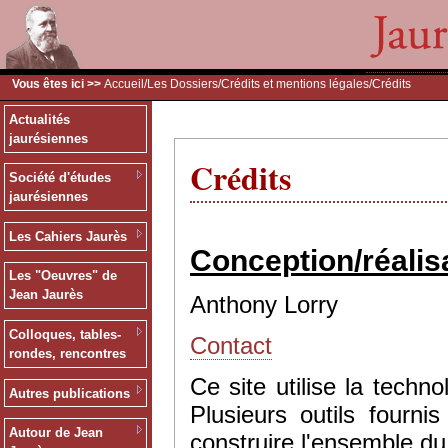
Vous êtes ici >>
Accueil
/
Les Dossiers
/
Crédits et mentions légales
/Crédits
Actualités
jaurésiennes
Crédits
Société d'études
jaurésiennes
Les Cahiers Jaurès
Conception/réalis
Les "Oeuvres" de
Jean Jaurès
Anthony Lorry
Colloques, tables-
Contact
rondes, rencontres
Ce site utilise la tec
Autres publications
Plusieurs outils fourn
Autour de Jean
construire l'ensemble du 