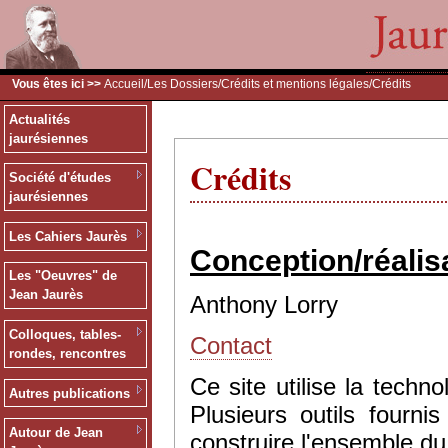
Vous êtes ici >>
Accueil
/
Les Dossiers
/
Crédits et mentions légales
/Crédits
Actualités
jaurésiennes
Crédits
Société d'études
jaurésiennes
Les Cahiers Jaurès
Conception/réalis
Les "Oeuvres" de
Jean Jaurès
Anthony Lorry
Colloques, tables-
Contact
rondes, rencontres
Ce site utilise la tec
Autres publications
Plusieurs outils fourn
Autour de Jean
construire l'ensemble du 