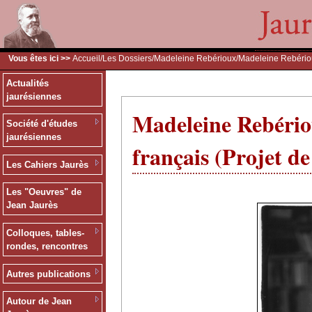
Vous êtes ici >>
Accueil
/
Les Dossiers
/
Madeleine Rebérioux
/Madeleine Rebérioux
Actualités
jaurésiennes
Madeleine Rebériou
Société d'études
jaurésiennes
français (Projet de
Les Cahiers Jaurès
Les "Oeuvres" de
Jean Jaurès
Colloques, tables-
rondes, rencontres
Autres publications
Autour de Jean