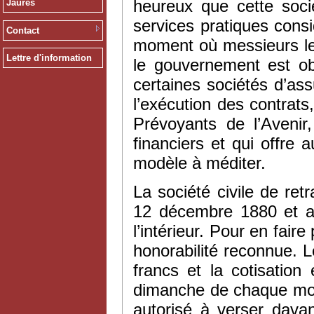
heureux que cette soc
Jaurès
services pratiques cons
Contact
moment où messieurs le
Lettre d'information
le gouvernement est obl
certaines sociétés d’as
l’exécution des contrat
Prévoyants de l’Aveni
financiers et qui offre 
modèle à méditer.
La société civile de ret
12 décembre 1880 et au
l’intérieur. Pour en faire 
honorabilité reconnue. L
francs et la cotisatio
dimanche de chaque mois
autorisé à verser davan