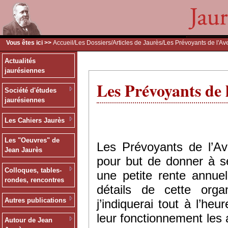
Vous êtes ici >>
Accueil
/
Les Dossiers
/
Articles de Jaurès
/Les Prévoyants de l'Ave
Actualités
jaurésiennes
Les Prévoyants de l
Société d'études
jaurésiennes
Les Cahiers Jaurès
Les "Oeuvres" de
Les Prévoyants de l’Av
Jean Jaurès
pour but de donner à s
Colloques, tables-
une petite rente annuell
rondes, rencontres
détails de cette orga
Autres publications
j’indiquerai tout à l’he
leur fonctionnement les 
Autour de Jean