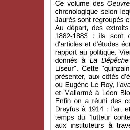
Ce volume des
Oeuvr
chronologique selon leq
Jaurès sont regroupés e
Au départ, des extrait
1882-1883 : ils sont 
d'articles et d'études éc
rapport au politique. Vi
donnés à
La Dépêche
Liseur". Cette "quinzain
présenter, aux côtés d
ou Eugène Le Roy, l'ava
et Mallarmé à Léon Bloy
Enfin on a réuni des co
Dreyfus à 1914 : l'art e
temps du "lutteur cont
aux instituteurs à tra