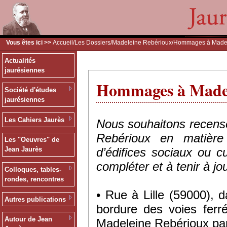
Vous êtes ici >>
Accueil
/
Les Dossiers
/
Madeleine Rebérioux
/Hommages à Madel
Actualités
jaurésiennes
Hommages à Madel
Société d'études
jaurésiennes
Les Cahiers Jaurès
Nous souhaitons recens
Rebérioux en matière
Les "Oeuvres" de
d’édifices sociaux ou c
Jean Jaurès
compléter et à tenir à jou
Colloques, tables-
rondes, rencontres
• Rue à Lille (59000), 
Autres publications
bordure des voies ferr
Autour de Jean
Madeleine Rebérioux par