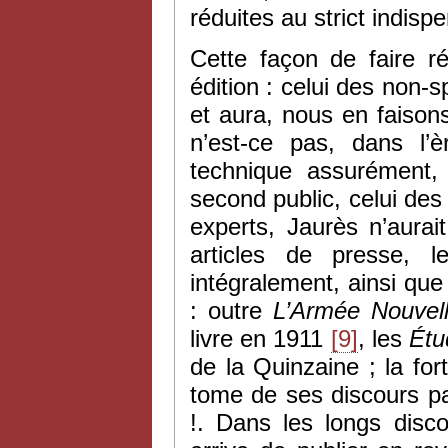
réduites au strict indisp
Cette façon de faire r
édition : celui des non-s
et aura, nous en faisons
n’est-ce pas, dans l’è
technique assurément,
second public, celui de
experts, Jaurès n’aurai
articles de presse, le
intégralement, ainsi qu
: outre
L’Armée Nouvel
livre en 1911
[9]
, les
Étu
de la Quinzaine ; la for
tome de ses discours par
!. Dans les longs disco