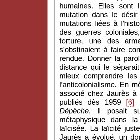
humaines. Elles sont l
mutation dans le désir
mutations liées à l’his
des guerres coloniales
torture, une des arm
s’obstinaient à faire co
rendue. Donner la parole
distance qui le sépara
mieux comprendre les d
l’anticolonialisme. En 
associé chez Jaurès à l
publiés dès 1959
[6]
e
Dépêche
, il posait 
métaphysique dans la
laïcisée. La laïcité ju
Jaurès a évolué, un dom