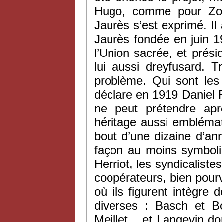
Hugo, comme pour Zola
Jaurès s’est exprimé. I
Jaurès fondée en juin 1
l’Union sacrée, et prési
lui aussi dreyfusard. T
problème. Qui sont les
déclare en 1919 Daniel R
ne peut prétendre ap
héritage aussi embléma
bout d’une dizaine d’ann
façon au moins symboliq
Herriot, les syndicalist
coopérateurs, bien pourv
où ils figurent intègre 
diverses : Basch et B
Meillet... et Langevin do