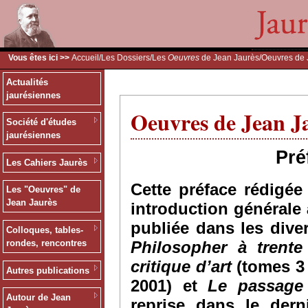
Vous êtes ici >>
Accueil
/
Les Dossiers
/
Les
Oeuvres
de Jean Jaurès
/Oeuvres de 
Actualités
jaurésiennes
Oeuvres de Jean J
Société d'études
jaurésiennes
Pré
Les Cahiers Jaurès
Cette préface rédigé
Les "Oeuvres" de
Jean Jaurès
introduction générale 
publiée dans les div
Colloques, tables-
Philosopher à trente
rondes, rencontres
critique d’art
(tomes 3 
Autres publications
2001) et
Le passage
Autour de Jean
reprise dans le dern