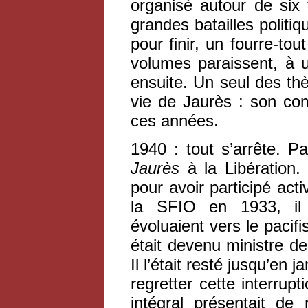
organisé autour de six t
grandes batailles politi
pour finir, un fourre-t
volumes paraissent, à u
ensuite. Un seul des thè
vie de Jaurès : son com
ces années.
1940 : tout s’arrête. P
Jaurès
à la Libération. 
pour avoir participé act
la SFIO en 1933, il 
évoluaient vers le pacifi
était devenu ministre de 
Il l’était resté jusqu’en
regretter cette interrup
intégral présentait de 