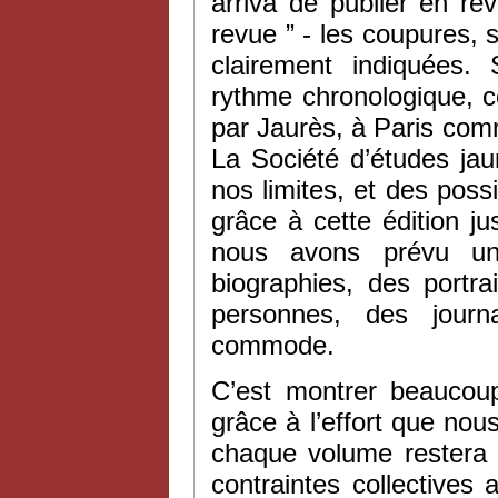
arriva de publier en r
revue ” - les coupures, 
clairement indiquées.
rythme chronologique, co
par Jaurès, à Paris com
La Société d’études ja
nos limites, et des poss
grâce à cette édition ju
nous avons prévu un
biographies, des portr
personnes, des journ
commode.
C’est montrer beaucoup
grâce à l’effort que nou
chaque volume restera l
contraintes collectives