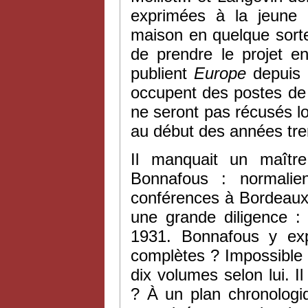
exprimées à la jeune r
maison en quelque sorte
de prendre le projet e
publient
Europe
depuis 
occupent des postes de
ne seront pas récusés lor
au début des années tr
Il manquait un maîtr
Bonnafous : normalie
conférences à Bordeaux à 
une grande diligence :
1931. Bonnafous y exp
complètes ? Impossible : 
dix volumes selon lui. I
? À un plan chronologiq