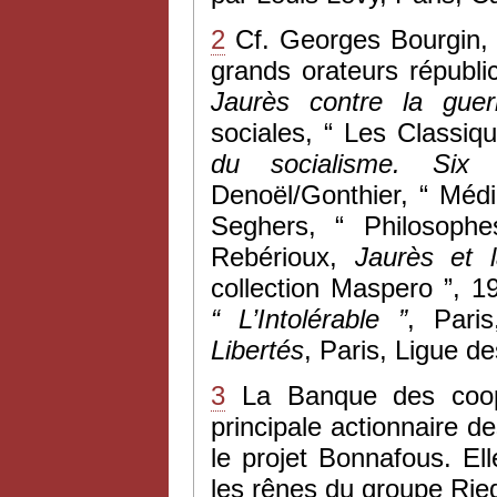
2
Cf. Georges Bourgin
grands orateurs républi
Jaurès contre la guerr
sociales, “ Les Classi
du socialisme. Six 
Denoël/Gonthier, “ Médi
Seghers, “ Philosoph
Rebérioux,
Jaurès et l
collection Maspero ”, 1
“ L’Intolérable
”
, Pari
Libertés
, Paris, Ligue d
3
La Banque des coopé
principale actionnaire de
le projet Bonnafous. E
les rênes du groupe Rie