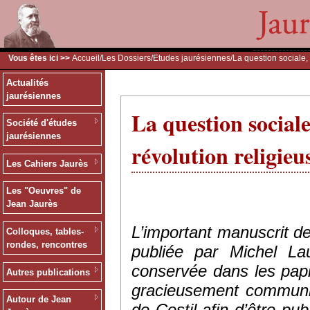
Vous êtes ici >>
Accueil
/
Les Dossiers
/
Etudes jaurésiennes
/La question sociale, 
Actualités
jaurésiennes
La question sociale,
Société d'études
jaurésiennes
révolution religieu
Les Cahiers Jaurès
Les "Oeuvres" de
Jean Jaurès
L’important manuscrit de
Colloques, tables-
rondes, rencontres
publiée par Michel La
conservée dans les papi
Autres publications
gracieusement communiq
Autour de Jean
de Costil afin d’être pu