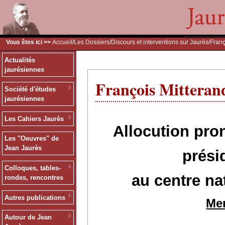
Vous êtes ici >>
Accueil
/
Les Dossiers
/
Discours et interventions sur Jaurès
/Fran
Actualités
jaurésiennes
François Mitteran
Société d'études
jaurésiennes
Les Cahiers Jaurès
Allocution pro
Les "Oeuvres" de
Jean Jaurès
prési
Colloques, tables-
au centre na
rondes, rencontres
Autres publications
Mer
Autour de Jean