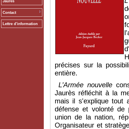
L
Jaurès
d
Contact
o
f
Lettre d'information
l
g
d
H
précises sur la possib
entière.
L’Armée nouvelle
con
Jaurès réfléchit à la m
mais il s'explique tout
défense et volonté de 
union de la nation, rép
Organisateur et stratège