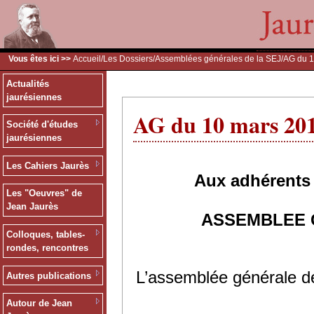
Vous êtes ici >>
Accueil
/
Les Dossiers
/
Assemblées générales de la SEJ
/AG du 
Actualités
jaurésiennes
AG du 10 mars 20
Société d'études
jaurésiennes
Les Cahiers Jaurès
Aux adhérents 
Les "Oeuvres" de
Jean Jaurès
ASSEMBLEE 
Colloques, tables-
rondes, rencontres
L’assemblée générale de
Autres publications
Autour de Jean