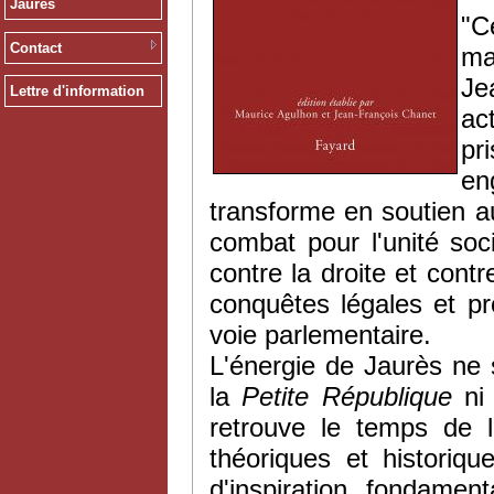
Jaurès
"
C
Contact
ma
J
Lettre d'information
act
pri
e
transforme
en
soutien
a
combat pour
l'unité
soci
contre
la
droite
et
cont
conquêtes
légales
et pr
voie
parlementaire
.
L'énergie de
Jaurès
ne s
la
Petite République
ni
retrouve le temps de l
théoriques et historiq
d'inspiration fondame