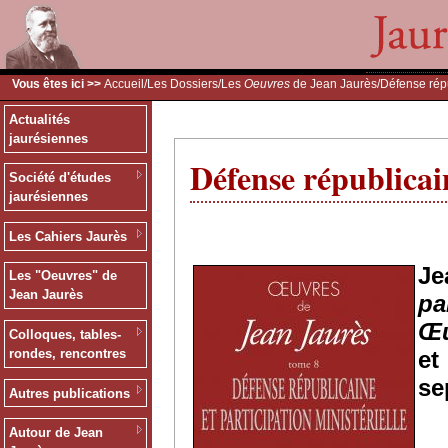
Vous êtes ici >>
Accueil
/
Les Dossiers
/
Les
Oeuvres
de Jean Jaurès
/Défense répu
Actualités
jaurésiennes
Défense républicain
Société d'études
jaurésiennes
Les Cahiers Jaurès
J
Les "Oeuvres" de
Jean Jaurès
pa
Œu
Colloques, tables-
e
rondes, rencontres
se
Autres publications
Autour de Jean