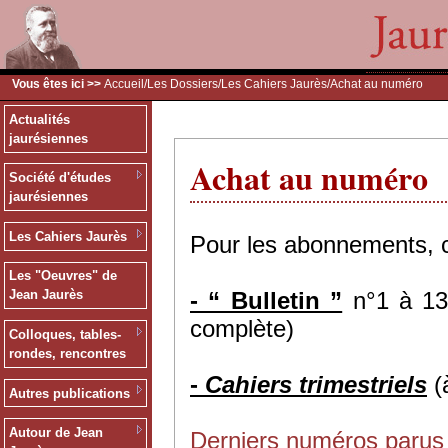
Vous êtes ici >>
Accueil
/
Les Dossiers
/
Les Cahiers Jaurès
/Achat au numéro
Actualités
jaurésiennes
Achat au numéro
Société d'études
jaurésiennes
Les Cahiers Jaurès
Pour les abonnements, 
Les "Oeuvres" de
-
“ Bulletin ”
n°1 à 134
Jean Jaurès
complète)
Colloques, tables-
rondes, rencontres
-
Cahiers trimestriels
(
Autres publications
Autour de Jean
Derniers numéros parus