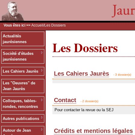
Vous êtes ici >>
Accueil
/Les Dossiers
Actualités
Les Dossiers
jaurésiennes
Société d'études
jaurésiennes
Les Cahiers Jaurès
Les Cahiers Jaurès
- 3 dossier(s)
Les "Oeuvres" de
Jean Jaurès
Contact
Colloques, tables-
- 2 dossier(s)
rondes, rencontres
Pour contacter la revue ou la SEJ
Autres publications
Crédits et mentions légales
Autour de Jean