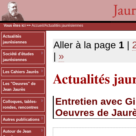
Vous êtes ici >>
Accueil
/Actualités jaurésiennes
Actualités
Aller à la page
1
|
jaurésiennes
|
»
Société d'études
jaurésiennes
Actualités jau
Les Cahiers Jaurès
Les "Oeuvres" de
Jean Jaurès
Entretien avec G
Colloques, tables-
rondes, rencontres
Oeuvres de Jaur
Autres publications
Autour de Jean