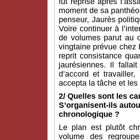
fut reprise après l’as
moment de sa panthéoni
penseur, Jaurès politiq
Voire continuer à l’int
de volumes parut au c
vingtaine prévue chez 
reprit consistance qua
jaurésiennes. Il fallai
d’accord et travailler
accepta la tâche et le
2/ Quelles sont les c
S’organisent-ils autou
chronologique ?
Le plan est plutôt ch
volume des regroupem