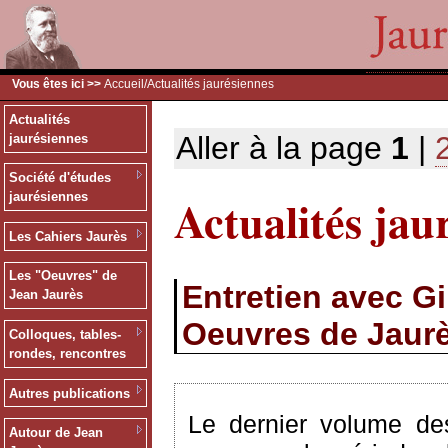
Vous êtes ici >>
Accueil
/Actualités jaurésiennes
Actualités
Aller à la page
1
|
jaurésiennes
Société d'études
Actualités jau
jaurésiennes
Les Cahiers Jaurès
Les "Oeuvres" de
Entretien avec G
Jean Jaurès
Oeuvres de Jaur
Colloques, tables-
rondes, rencontres
Autres publications
Le dernier volume des
Autour de Jean