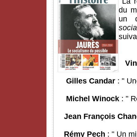
La 
du mo
un d
soci
suiva
Vinc
Gilles Candar
: " Un
Michel Winock
: " R
Jean François Chan
Rémy Pech
: " Un mi