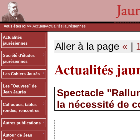
Vous êtes ici >>
Accueil
/Actualités jaurésiennes
Actualités
Aller à la page
«
|
jaurésiennes
Société d'études
Actualités jau
jaurésiennes
Les Cahiers Jaurès
Les "Oeuvres" de
Spectacle "Rallum
Jean Jaurès
la nécessité de 
Colloques, tables-
rondes, rencontres
Autres publications
Autour de Jean