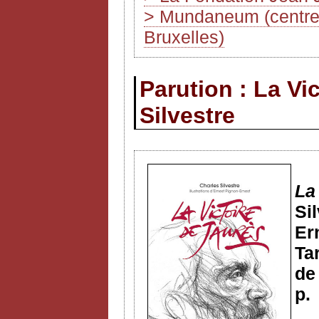
> Mundaneum (centre d
Bruxelles)
Parution : La Vi
Silvestre
La
Si
Er
Ta
de
p.