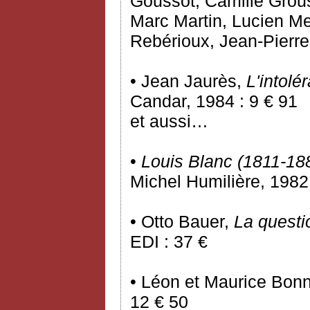
Goussot, Camille Grous
Marc Martin, Lucien Me
Rebérioux, Jean-Pierr
• Jean Jaurès,
L'intolé
Candar, 1984 : 9 € 91
et aussi…
•
Louis Blanc (1811-18
Michel Humilière, 1982 
• Otto Bauer,
La questi
EDI : 37 €
• Léon et Maurice Bon
12 € 50