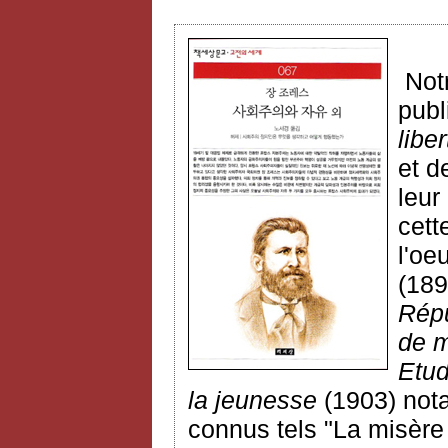
Notr
publ
liber
et d
leur
cett
l'oe
(189
Répu
de 
Etud
la jeunesse
(1903) not
connus
tels "La misère