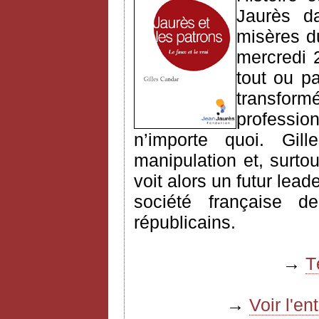
Jaurès 
misères d
mercredi 
tout ou pa
transfo
professio
n’importe quoi. Gill
manipulation et, surtou
voit alors un futur leade
société française 
républicains.
→
T
→
Voir l'e