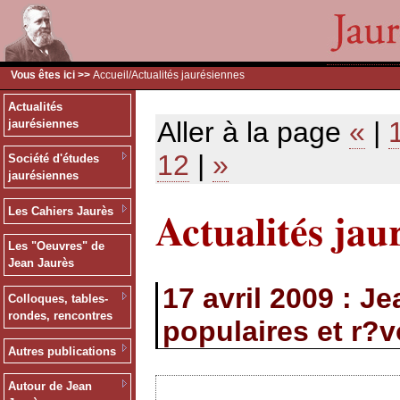
Vous êtes ici >>
Accueil
/Actualités jaurésiennes
Actualités
Aller à la page
«
|
jaurésiennes
12
|
»
Société d'études
jaurésiennes
Actualités jau
Les Cahiers Jaurès
Les "Oeuvres" de
Jean Jaurès
17 avril 2009 : 
Colloques, tables-
rondes, rencontres
populaires et r?v
Autres publications
Autour de Jean