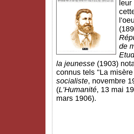
leur
cett
l'oe
(189
Répu
de 
Etud
la jeunesse
(1903) not
connus
tels "La misère
socialiste
, novembre 19
(
L'Humanité
, 13 mai 19
mars 1906).