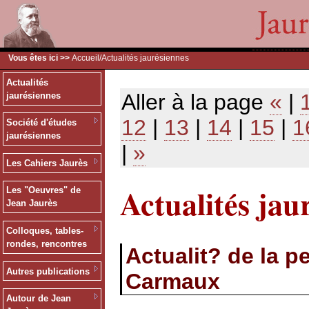
Vous êtes ici >>
Accueil
/Actualités jaurésiennes
Actualités
Aller à la page
«
|
jaurésiennes
12
|
13
|
14
|
15
|
1
Société d'études
jaurésiennes
|
»
Les Cahiers Jaurès
Actualités jau
Les "Oeuvres" de
Jean Jaurès
Colloques, tables-
rondes, rencontres
Actualit? de la p
Autres publications
Carmaux
Autour de Jean