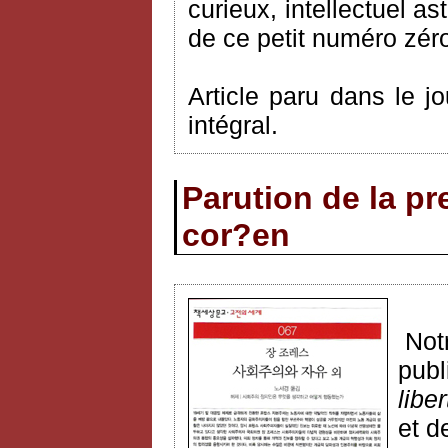
curieux, intellectuel as
de ce petit numéro zér
Article paru dans le j
intégral.
Parution de la p
cor?en
Notr
publ
liber
et d