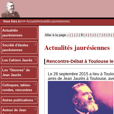
Vous êtes ici >>
Accueil
/Actualités jaurésiennes
Actualités
Aller à la page
«
|
1
|
2
|
3
|
4
|
5
|
6
|
7
|
8
|
9
|
jaurésiennes
Actualités jaurésiennes
Société d'études
jaurésiennes
Les Cahiers Jaurès
Rencontre-Débat à Toulouse le 
Les "Oeuvres" de
Le 26 septembre 2015 a lieu à Toulo
Jean Jaurès
amis de Jean Jaurès à Toulouse, avec
Colloques, tables-
rondes, rencontres
Autres publications
Autour de Jean