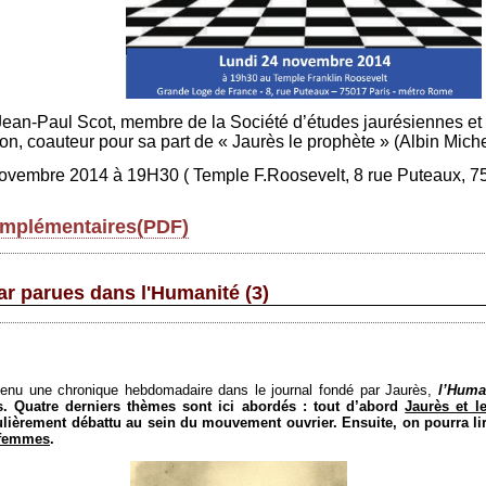
Jean-Paul Scot, membre de la Société d’études jaurésiennes et a
nson, coauteur pour sa part de « Jaurès le prophète » (Albin Mich
 novembre 2014 à 19H30 ( Temple F.Roosevelt, 8 rue Puteaux, 75
complémentaires(PDF)
r parues dans l'Humanité (3)
tenu une chronique hebdomadaire dans le journal fondé par Jaurès,
l’Huma
. Quatre derniers thèmes sont ici abordés : tout d’abord
Jaurès et l
ulièrement débattu au sein du mouvement ouvrier. Ensuite, on pourra li
 femmes
.