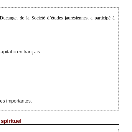
Ajouté le 07/12/2014 - Auteur : bkermoal
ucange, de la Société d’études jaurésiennes, a participé à
apital » en français.
ues importantes.
spirituel
Ajouté le 15/11/2014 - Auteur : bkermoal