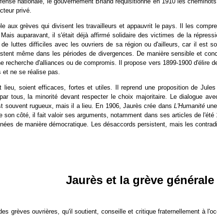
fense nationale, le gouvernement Briand réquisitionne en 1910 les cheminots
cteur privé.
le aux grèves qui divisent les travailleurs et appauvrit le pays. Il les comp
Mais auparavant, il s'était déjà affirmé solidaire des victimes de la répress
nce de luttes difficiles avec les ouvriers de sa région ou d'ailleurs, car il es
istent même dans les périodes de divergences. De manière sensible et concrèt
 recherche d'alliances ou de compromis. Il propose vers 1899-1900 d'élire de
 et ne se réalise pas.
 lieu, soient efficaces, fortes et utiles. Il reprend une proposition de Jul
par tous, la minorité devant respecter le choix majoritaire. Le dialogue av
est souvent rugueux, mais il a lieu. En 1906, Jaurès crée dans
L'Humanité
une
e son côté, il fait valoir ses arguments, notamment dans ses articles de l'ét
menées de manière démocratique. Les désaccords persistent, mais les contrad
Jaurès et la grève générale
ndes grèves ouvrières, qu'il soutient, conseille et critique fraternellement à l