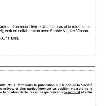
uteur d’un récent livre « Jean Jaurès et le réformisme
el), écrit en collaboration avec Sophie Viguier-Vinson.
017 Paris).
Ajouté le 20/10/2014 - Auteur : bkermoal
nité.
Nous
terminons la publication sur le site de la Société
es grèves
, et plus particulièrement sa position vis-à-vis de la
re la position de Jaurès en ce qui concerne
le patronat
et enfin