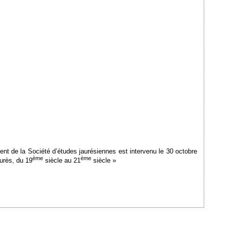
nt de la Société d’études jaurésiennes est intervenu le 30 octobre
ème
ème
aurès, du 19
siècle au 21
siècle »