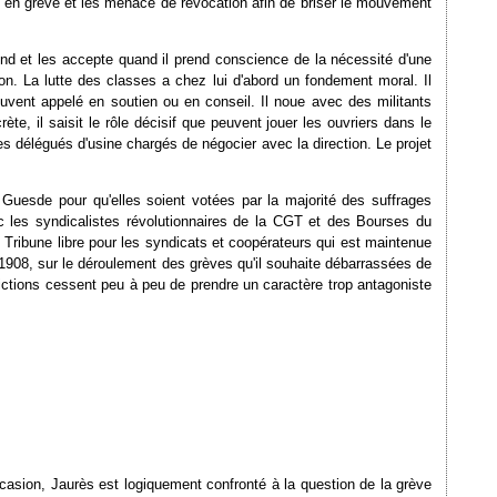
 en grève et les menace de révocation afin de briser le mouvement
rend et les accepte quand il prend conscience de la nécessité d'une
ion. La lutte des classes a chez lui d'abord un fondement moral. Il
t souvent appelé en soutien ou en conseil. Il noue avec des militants
e, il saisit le rôle décisif que peuvent jouer les ouvriers dans le
s délégués d'usine chargés de négocier avec la direction. Le projet
es Guesde pour qu'elles soient votées par la majorité des suffrages
ec les syndicalistes révolutionnaires de la CGT et des Bourses du
 Tribune libre pour les syndicats et coopérateurs qui est maintenue
é 1908, sur le déroulement des grèves qu'il souhaite débarrassées de
ictions cessent peu à peu de prendre un caractère trop antagoniste
'occasion, Jaurès est logiquement confronté à la question de la grève