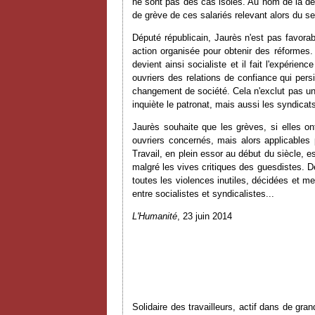
ne sont pas des cas isolés. Au nom de la dé
de grève de ces salariés relevant alors du se
Député républicain, Jaurès n'est pas favorab
action organisée pour obtenir des réformes. 
devient ainsi socialiste et il fait l'expérie
ouvriers des relations de confiance qui pers
changement de société. Cela n'exclut pas une
inquiète le patronat, mais aussi les syndicats
Jaurès souhaite que les grèves, si elles ont
ouvriers concernés, mais alors applicables 
Travail, en plein essor au début du siècle, 
malgré les vives critiques des guesdistes. D
toutes les violences inutiles, décidées et 
entre socialistes et syndicalistes...
L'Humanité
, 23 juin 2014
Solidaire des travailleurs, actif dans de gra