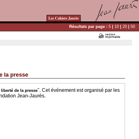
Les Cahiers Jaurès
Résultats par page :
5
|
10
|
20
|
50
e la presse
Ajouté le 20/09/2015 - Auteur : bkermoal
". Cet événement est organisé par les
liberté de la presse
ondation Jean-Jaurès.