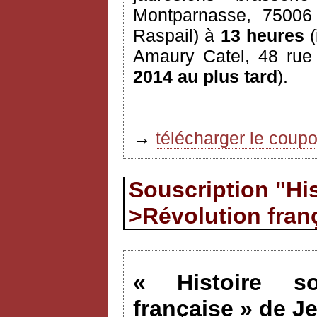
Montparnasse, 7500
Raspail) à
13 heures
(
Amaury Catel, 48 rue
2014 au plus tard
).
→
télécharger le coup
Souscription "His
>Révolution fran
« Histoire so
française » de J