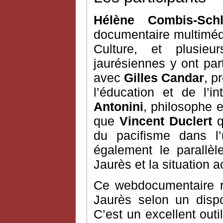
Hélène Combis-Sch
documentaire multimédi
Culture, et plusie
jaurésiennes y ont part
avec
Gilles Candar
, p
l’éducation et de l’i
Antonini
, philosophe e
que
Vincent Duclert
q
du pacifisme dans l’
également le parallè
Jaurès et la situation a
Ce webdocumentaire ra
Jaurès selon un dispos
C’est un excellent outil