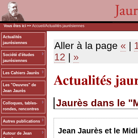
Vous êtes ici >>
Accueil
/Actualités jaurésiennes
Actualités
Aller à la page
«
|
jaurésiennes
12
|
»
Société d'études
jaurésiennes
Actualités jau
Les Cahiers Jaurès
Les "Oeuvres" de
Jean Jaurès
Jaurès dans le "M
Colloques, tables-
rondes, rencontres
Autres publications
Jean Jaurès et le Midi
Autour de Jean