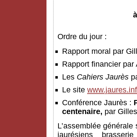
à
Ordre du jour :
Rapport moral par Gil
Rapport financier par
Les
Cahiers Jaurès
p
Le site
www.jaures.in
Conférence Jaurès :
P
centenaire,
par Gille
L’assemblée générale s
jaurésiens brasser