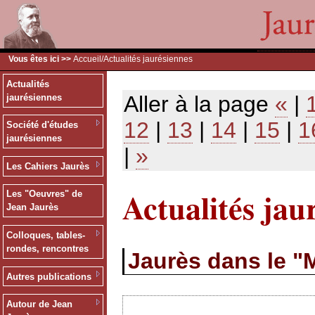
Vous êtes ici >>
Accueil
/Actualités jaurésiennes
Actualités
Aller à la page
«
|
jaurésiennes
12
|
13
|
14
|
15
|
1
Société d'études
jaurésiennes
|
»
Les Cahiers Jaurès
Actualités jau
Les "Oeuvres" de
Jean Jaurès
Colloques, tables-
rondes, rencontres
Jaurès dans le "M
Autres publications
Autour de Jean