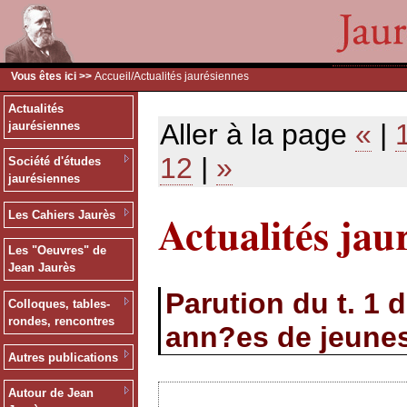
Vous êtes ici >>
Accueil
/Actualités jaurésiennes
Actualités
Aller à la page
«
|
jaurésiennes
12
|
»
Société d'études
jaurésiennes
Actualités jau
Les Cahiers Jaurès
Les "Oeuvres" de
Jean Jaurès
Parution du t. 1 
Colloques, tables-
rondes, rencontres
ann?es de jeunes
Autres publications
Autour de Jean