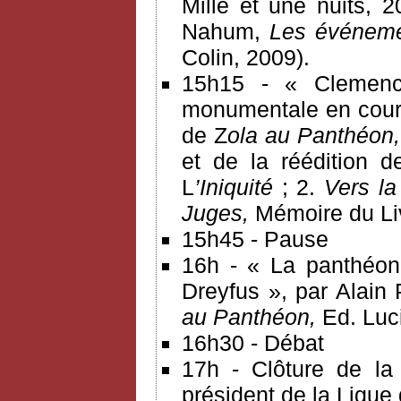
Mille et une nuits, 
Nahum,
Les événemen
Colin, 2009).
15h15 - « Clemenc
monumentale en cours
de Z
ola au Panthéon, 
et de la réédition d
L
’Iniquité
; 2.
Vers l
Juges,
Mémoire du Liv
15h45 - Pause
16h - « La panthéoni
Dreyfus », par Alain
au Panthéon,
Ed. Luc
16h30 - Débat
17h - Clôture de la
président de la Ligue