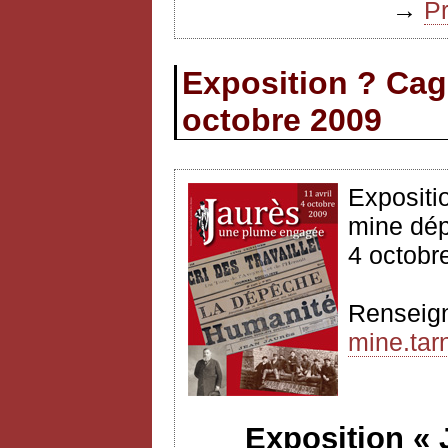
→
P
Exposition ? Cag
octobre 2009
Expositi
mine dép
4 octobr
Renseig
mine.tarn
Exposition «