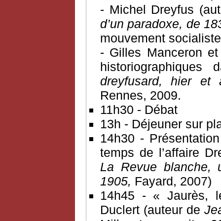
- Michel Dreyfus (au
d’un paradoxe, de 18
mouvement socialiste e
- Gilles Manceron e
historiographiques 
dreyfusard, hier et
Rennes, 2009.
11h30 - Débat
13h - Déjeuner sur pla
14h30 - Présentation
temps de l’affaire Dr
La Revue blanche, 
1905,
Fayard, 2007)
14h45 - « Jaurès, l
Duclert (auteur de
Je