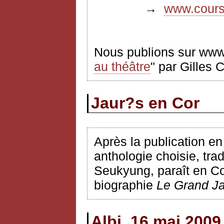
→
www.coursf
Nous publions sur www.
au théâtre
" par Gilles 
Jaur?s en Cor
Après la publication e
anthologie choisie, tr
Seukyung, paraît en Cor
biographie
Le Grand J
Albi, 16 mai 2009