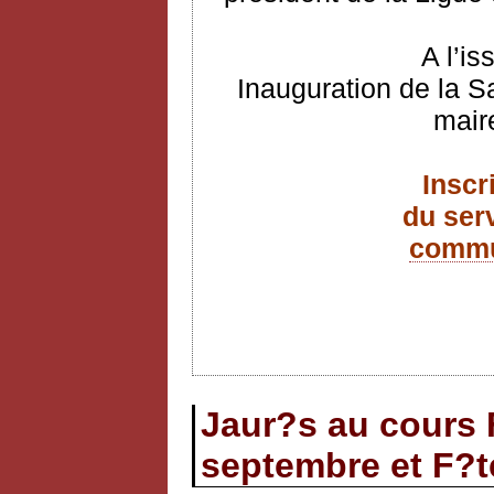
A l’is
Inauguration de la S
mair
Inscr
du ser
commu
Jaur?s au cours F
septembre et F?t