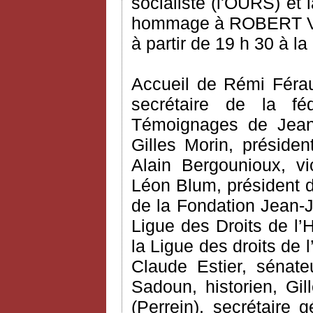
socialiste (l'OURS) et 
hommage à ROBERT VERD
à partir de 19 h 30 à l
Accueil de Rémi Férau
secrétaire de la féd
Témoignages de Jean-P
Gilles Morin, préside
Alain Bergounioux, v
Léon Blum, président 
de la Fondation Jean-J
Ligue des Droits de l’
la Ligue des droits de
Claude Estier, sénate
Sadoun, historien, Gil
(Perrein), secrétaire