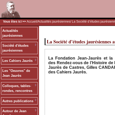
Vous êtes ici >>
Accueil
/
Actualités jaurésiennes
/ La Société d’études jaurésien
Actualités
jaurésiennes
La Société d’études jaurésiennes a
Société d'études
jaurésiennes
La Fondation Jean-Jaurès et la 
Les Cahiers Jaurès
des Rendez-vous de l’Histoire de 
Jaurès de Castres, Gilles CANDAR
Les "Oeuvres" de
des Cahiers Jaurès.
Jean Jaurès
Colloques, tables-
rondes, rencontres
Autres publications
Autour de Jean