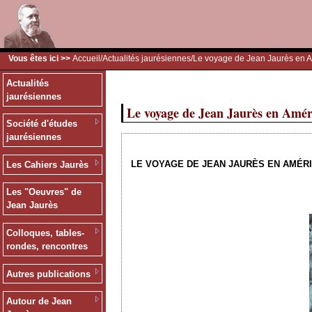
Vous êtes ici >>
Accueil
/
Actualités jaurésiennes
/Le voyage de Jean Jaurès en A
Actualités
jaurésiennes
Le voyage de Jean Jaurès en Amér
Société d'études
jaurésiennes
LE VOYAGE DE JEAN JAURÈS EN AMÉRI
Les Cahiers Jaurès
Les "Oeuvres" de
Jean Jaurès
Colloques, tables-
rondes, rencontres
Autres publications
Autour de Jean