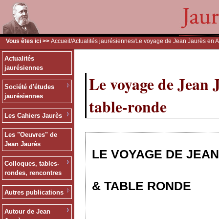
Vous êtes ici >>
Accueil
/
Actualités jaurésiennes
/Le voyage de Jean Jaurès en A
Actualités
jaurésiennes
Le voyage de Jean 
Société d'études
jaurésiennes
table-ronde
Les Cahiers Jaurès
Les "Oeuvres" de
Jean Jaurès
LE VOYAGE DE JEAN
Colloques, tables-
rondes, rencontres
& TABLE RONDE
Autres publications
Autour de Jean