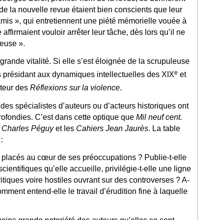
de la nouvelle revue étaient bien conscients que leur
amis », qui entretiennent une piété mémorielle vouée à
ffirmaient vouloir arrêter leur tâche, dès lors qu’il ne
seuse ».
grande vitalité. Si elle s’est éloignée de la scrupuleuse
e
es présidant aux dynamiques intellectuelles des XIX
et
uteur des
Réflexions sur la violence
.
es spécialistes d’auteurs ou d’acteurs historiques ont
rofondies. C’est dans cette optique que
Mil neuf cent.
é Charles Péguy
et les
Cahiers Jean Jaurès
. La table
:
 placés au cœur de ses préoccupations ? Publie-t-elle
ntifiques qu’elle accueille, privilégie-t-elle une ligne
ritiques voire hostiles ouvrant sur des controverses ? A-
mment entend-elle le travail d’érudition fine à laquelle