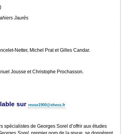
)
ahiers Jaurès
elet-Netter, Michel Prat et Gilles Candar.
anuel Jousse et Christophe Prochasson.
alable sur
revue1900@ehess.fr
rs spécialistes de Georges Sorel d’offrir aux études
Georges Sorel
, premier nom de la revue, se donnèrent