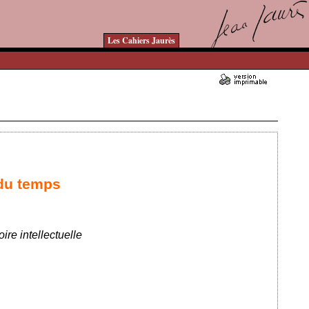
Les Cahiers Jaurès
Ajouté le 26/09/2023 - Auteur : bkermoal
 du temps
oire intellectuelle