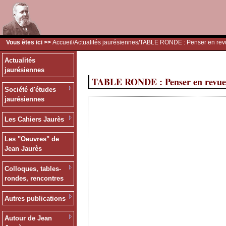
Vous êtes ici >>
Accueil
/
Actualités jaurésiennes
/TABLE RONDE : Penser en revue
Actualités
jaurésiennes
TABLE RONDE : Penser en revues. 
Société d'études
jaurésiennes
Les Cahiers Jaurès
Les "Oeuvres" de
Jean Jaurès
Colloques, tables-
rondes, rencontres
Autres publications
Autour de Jean