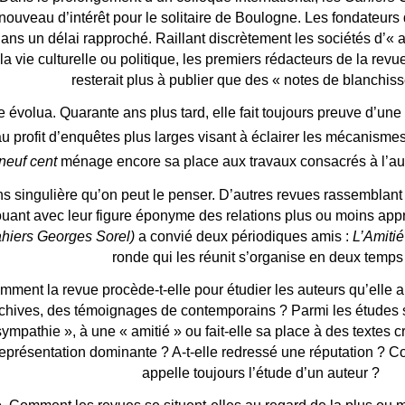
ouveau d’intérêt pour le solitaire de Boulogne. Les fondateurs 
ans un délai rapproché. Raillant discrètement les sociétés d’« 
ie culturelle ou politique, les premiers rédacteurs de la revue a
resterait plus à publier que des « notes de blanchis
ue évolua. Quarante ans plus tard, elle fait toujours preuve d’une 
au profit d’enquêtes plus larges visant à éclairer les mécanism
 neuf cent
ménage encore sa place aux travaux consacrés à l’a
 singulière qu’on peut le penser. D’autres revues rassemblant d
uant avec leur figure éponyme des relations plus ou moins app
Cahiers Georges Sorel)
a convié deux périodiques amis :
L’Amiti
ronde qui les réunit s’organise en deux temps 
ment la revue procède-t-elle pour étudier les auteurs qu’elle a
chives, des témoignages de contemporains ? Parmi les études scie
 sympathie », à une « amitié » ou fait-elle sa place à des textes c
 représentation dominante ? A-t-elle redressé une réputation ? Co
appelle toujours l’étude d’un auteur ?