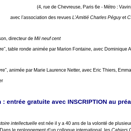
(4, rue de Chevreuse, Paris 6e - Métro : Vavin
avec l'association des revues
L’Amitié Charles Péguy
et
C
son, directeur de
Mil neuf cent
e", table ronde animée par Marion Fontaine, avec Dominique Anc
vre", animée par Marie Laurence Netter, avec Eric Thiers, Emm
er
n : entrée gratuite avec INSCRIPTION au pré
oire intellectuelle
est née il y a 40 ans de la volonté de plusieu
Dans le prolongement d’un colloque international, les
Cahiers 