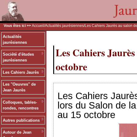
Vous êtes ici >>
Accueil
/
Actualités jaurésiennes
/Les Cahiers Jaurès au salon d
Actualités
jaurésiennes
Les Cahiers Jaurès 
Société d'études
jaurésiennes
octobre
Les Cahiers Jaurès
Les "Oeuvres" de
Jean Jaurès
Les Cahiers Jaurès
lors du Salon de l
Colloques, tables-
rondes, rencontres
au 15 octobre
Autres publications
Autour de Jean