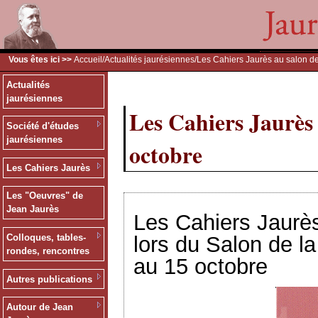
Vous êtes ici >>
Accueil
/
Actualités jaurésiennes
/Les Cahiers Jaurès au salon d
Actualités
jaurésiennes
Les Cahiers Jaurès 
Société d'études
jaurésiennes
octobre
Les Cahiers Jaurès
Les "Oeuvres" de
Jean Jaurès
Les Cahiers Jaurès
lors du Salon de l
Colloques, tables-
rondes, rencontres
au 15 octobre
Autres publications
Autour de Jean