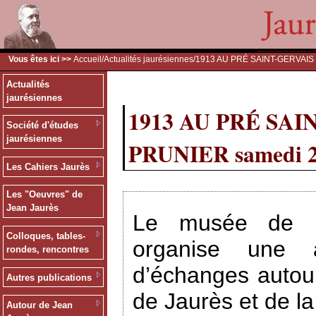
Vous êtes ici >>
Accueil
/
Actualités jaurésiennes
/1913 AU PRÉ SAINT-GERVAIS
Actualités
jaurésiennes
1913 AU PRÉ SAI
Société d'études
jaurésiennes
PRUNIER samedi 2
Les Cahiers Jaurès
Les "Oeuvres" de
Jean Jaurès
Le musée de l’H
Colloques, tables-
organise une a
rondes, rencontres
d’échanges autour
Autres publications
de Jaurès et de l
Autour de Jean