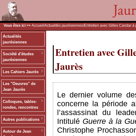
Vous êtes ici >>
Accueil
/
Actualités jaurésiennes
/Entretien avec Gilles Candar 
Actualités
jaurésiennes
Entretien avec Gil
Société d'études
jaurésiennes
Jaurès
Les Cahiers Jaurès
Les "Oeuvres" de
Jean Jaurès
Le dernier volume des
concerne la période a
Colloques, tables-
rondes, rencontres
l’assassinat du leade
Intitulé
Guerre à la Gue
Autres publications
Christophe Prochasson
Autour de Jean