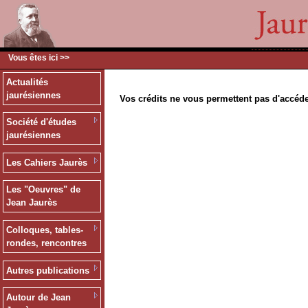
Vous êtes ici >>
Actualités
jaurésiennes
Vos crédits ne vous permettent pas d'accéd
Société d'études
jaurésiennes
Les Cahiers Jaurès
Les "Oeuvres" de
Jean Jaurès
Colloques, tables-
rondes, rencontres
Autres publications
Autour de Jean